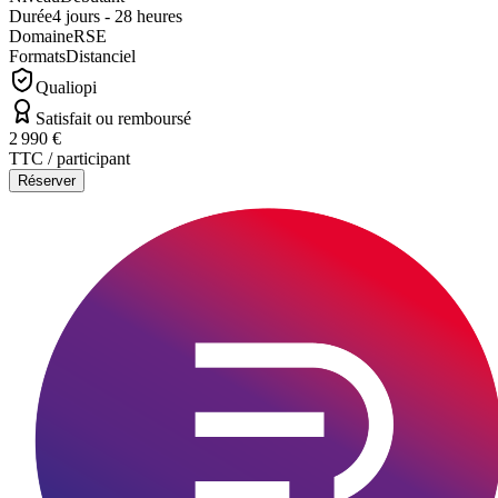
Durée
4 jours - 28 heures
Domaine
RSE
Formats
Distanciel
Qualiopi
Satisfait ou remboursé
2 990 €
TTC / participant
Réserver