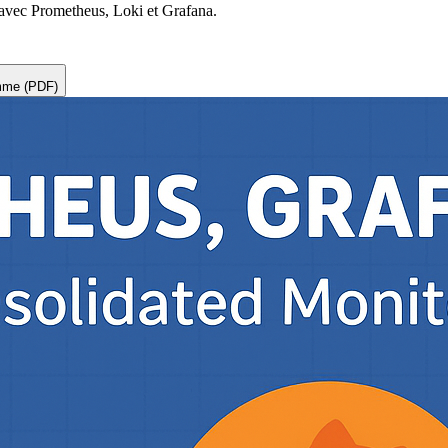
é avec Prometheus, Loki et Grafana.
amme (PDF)