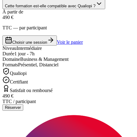
Cette formation est-elle compatible avec Qualiopi ?
À partir de
490 €
TTC — par participant
Voir le panier
Choisir une session
Niveau
Intermédiaire
Durée
1 jour - 7h
Domaine
Business & Management
Formats
Présentiel, Distanciel
Qualiopi
Certifiant
Satisfait ou remboursé
490 €
TTC / participant
Réserver