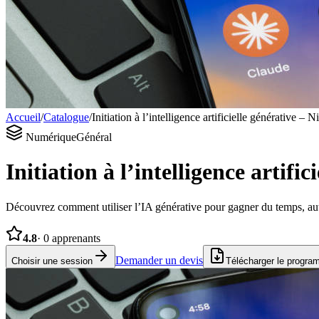
Accueil
/
Catalogue
/
Initiation à l’intelligence artificielle générative – 
Numérique
Général
Initiation à l’intelligence artif
Découvrez comment utiliser l’IA générative pour gagner du temps, aut
4.8
·
0
apprenants
Demander un devis
Choisir une session
Télécharger le progr