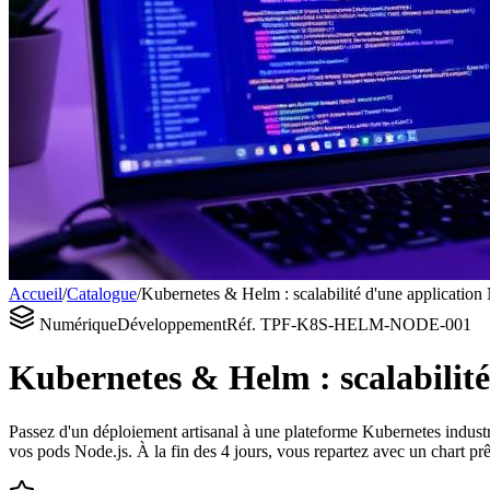
Accueil
/
Catalogue
/
Kubernetes & Helm : scalabilité d'une applicatio
Numérique
Développement
Réf.
TPF-K8S-HELM-NODE-001
Kubernetes & Helm : scalabilit
Passez d'un déploiement artisanal à une plateforme Kubernetes industri
vos pods Node.js. À la fin des 4 jours, vous repartez avec un chart prê