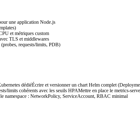
pour une application Node.js
mplates)
 CPU et métriques custom
 avec TLS et middlewares
 (probes, requests/limits, PDB)
Kubernetes dédié
Écrire et versionner un chart Helm complet (Deployme
sts/limits cohérents avec les seuils HPA
Mettre en place le metrics-ser
r le namespace : NetworkPolicy, ServiceAccount, RBAC minimal