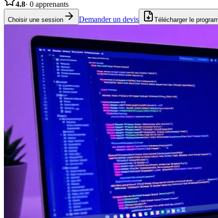
4.8
·
0
apprenants
Demander un devis
Choisir une session
Télécharger le progr