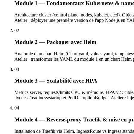
Module 1 — Fondamentaux Kubernetes & names
Architecture cluster (control plane, nodes, kubelet, etcd). Obj
Atelier : déployer une première version de l'app Node.js en Y
02
Module 2 — Packager avec Helm
Anatomie d'un chart Helm (Chart.yaml, values.yaml, templates/)
Atelier : transformer les YAML du module 1 en un chart Helm p
03
Module 3 — Scalabilité avec HPA
Metrics-server, requests/limits CPU & mémoire. HPA v2 : cibl
liveness/readiness/startup et PodDisruptionBudget. Atelier : inj
04
Module 4 — Reverse-proxy Traefik & mise en p
Installation de Traefik via Helm. IngressRoute vs Ingress stand