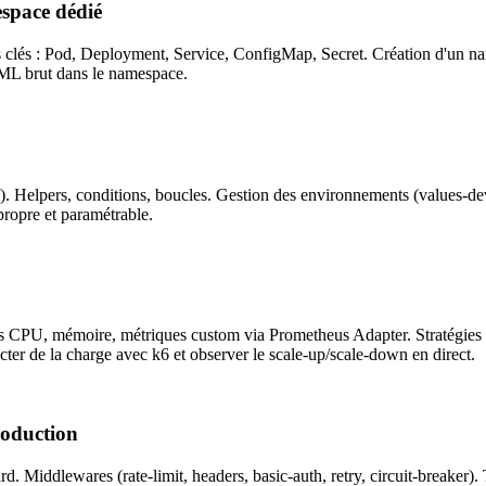
pace dédié
ets clés : Pod, Deployment, Service, ConfigMap, Secret. Création d'un 
AML brut dans le namespace.
. Helpers, conditions, boucles. Gestion des environnements (values-dev,
ropre et paramétrable.
es CPU, mémoire, métriques custom via Prometheus Adapter. Stratégies 
ecter de la charge avec k6 et observer le scale-up/scale-down en direct.
roduction
ard. Middlewares (rate-limit, headers, basic-auth, retry, circuit-breake