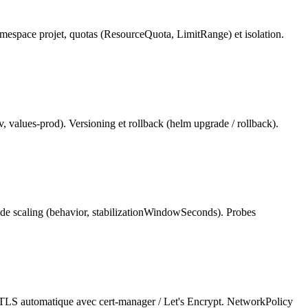
namespace projet, quotas (ResourceQuota, LimitRange) et isolation.
 values-prod). Versioning et rollback (helm upgrade / rollback).
de scaling (behavior, stabilizationWindowSeconds). Probes
r). TLS automatique avec cert-manager / Let's Encrypt. NetworkPolicy