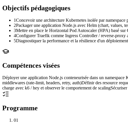
Objectifs pédagogiques
1
Concevoir une architecture Kubernetes isolée par namespace 
2
Packager une application Node.js avec Helm (chart, values, te
3
Mettre en place le Horizontal Pod Autoscaler (HPA) basé sur
4
Configurer Traefik comme Ingress Controller / reverse-proxy
5
Diagnostiquer la performance et la résilience d'un déploiement
Compétences visées
Déployer une application Node.js conteneurisée dans un namespace 
middlewares (rate-limit, headers, retry, auth)
Définir des resource reque
charge avec k6 / hey et observer le comportement de scaling
Sécurise
Programme
01