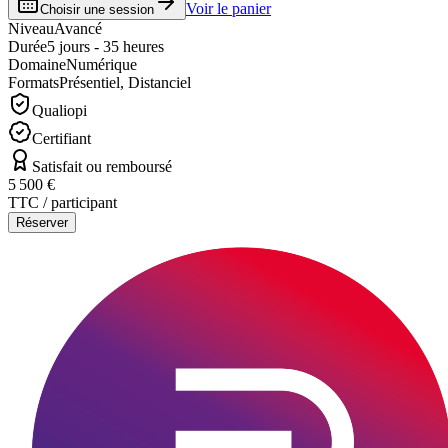
Voir le panier
Choisir une session
Niveau
Avancé
Durée
5 jours - 35 heures
Domaine
Numérique
Formats
Présentiel, Distanciel
Qualiopi
Certifiant
Satisfait ou remboursé
5 500 €
TTC / participant
Réserver