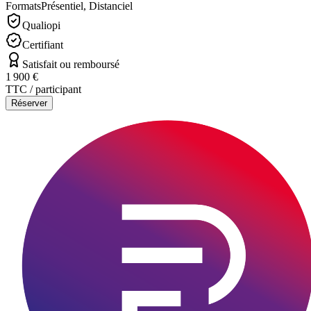
Formats
Présentiel, Distanciel
Qualiopi
Certifiant
Satisfait ou remboursé
1 900 €
TTC / participant
Réserver