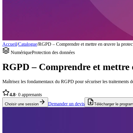
Accueil
/
Catalogue
/
RGPD – Comprendre et mettre en œuvre la protecti
Numérique
Protection des données
RGPD – Comprendre et mettre en
Maîtrisez les fondamentaux du RGPD pour sécuriser les traitements de 
4.8
·
0
apprenants
Demander un devis
Choisir une session
Télécharger le progr