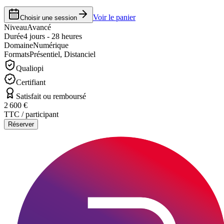
Voir le panier
Choisir une session
Niveau
Avancé
Durée
4 jours - 28 heures
Domaine
Numérique
Formats
Présentiel, Distanciel
Qualiopi
Certifiant
Satisfait ou remboursé
2 600 €
TTC / participant
Réserver