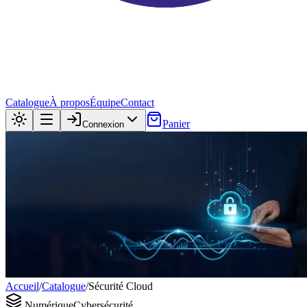
Catalogue
À propos
Équipe
Contact
Panier
Connexion
Accueil
/
Catalogue
/
Sécurité Cloud
Numérique
Cybersécurité