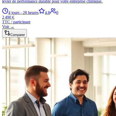
levier de performance durable pour votre entreprise chimique.
4 jours - 28 heures
4.8
0
2 490 €
TTC / participant
Voir →
Comparer