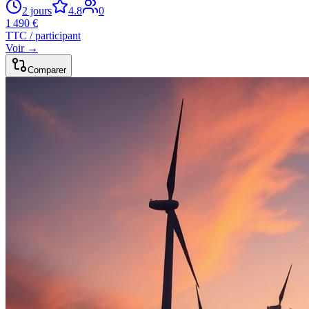
2 jours
4.8
0
1 490 €
TTC / participant
Voir →
Comparer