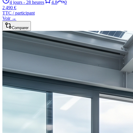
4 jours - 28 heures
4.8
0
2 490 €
TTC / participant
Voir →
Comparer