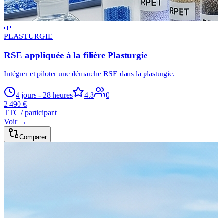
🌱
PLASTURGIE
RSE appliquée à la filière Plasturgie
Intégrer et piloter une démarche RSE dans la plasturgie.
4 jours - 28 heures
4.8
0
2 490 €
TTC / participant
Voir →
Comparer