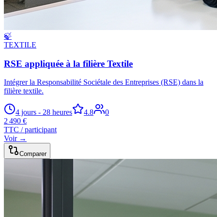
🍃
TEXTILE
RSE appliquée à la filière Textile
Intégrer la Responsabilité Sociétale des Entreprises (RSE) dans la
filière textile.
4 jours - 28 heures
4.8
0
2 490 €
TTC / participant
Voir →
Comparer