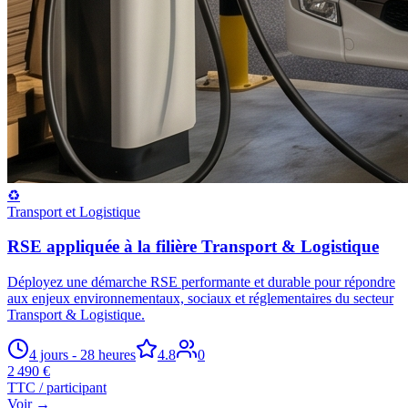
♻️
Transport et Logistique
RSE appliquée à la filière Transport & Logistique
Déployez une démarche RSE performante et durable pour répondre
aux enjeux environnementaux, sociaux et réglementaires du secteur
Transport & Logistique.
4 jours - 28 heures
4.8
0
2 490 €
TTC / participant
Voir →