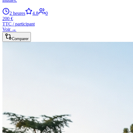
inutiles.
2 heures
4.8
0
200 €
TTC / participant
Voir →
Comparer