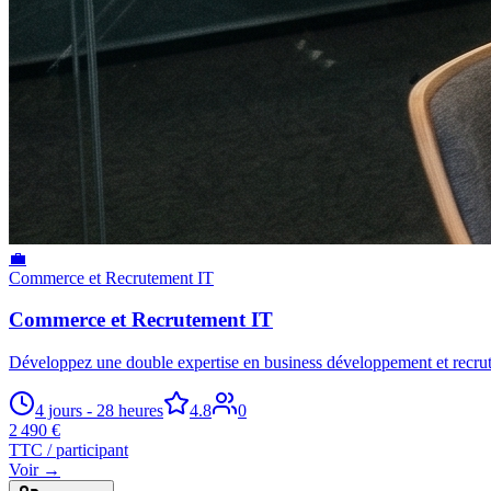
💼
Commerce et Recrutement IT
Commerce et Recrutement IT
Développez une double expertise en business développement et recru
4 jours - 28 heures
4.8
0
2 490 €
TTC / participant
Voir →