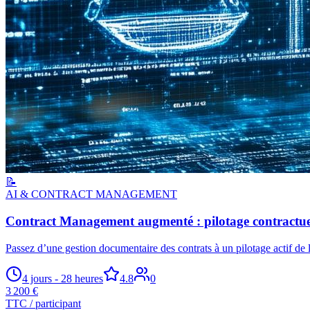
📝
AI & CONTRACT MANAGEMENT
Contract Management augmenté : pilotage contractuel
Passez d’une gestion documentaire des contrats à un pilotage actif de 
4 jours - 28 heures
4.8
0
3 200 €
TTC / participant